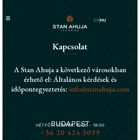
EN
HU
Kapcsolat
A Stan Ahuja a következő városokban
érhető el: Általános kérdések és
időpontegyeztetés:
info@stanahuja.com
BUDAPEST
HÉTFŐ - PÉNTEK: 10:00 - 19:00
+36 20 424 3099